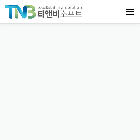
내
용
메뉴
으
로
바
로
회사소개
제품안내
주요기능
부가 서비스
가
기
원격지원 및 프로그램설치
티앤비 더 많은 소식